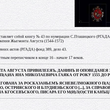
тавляет собой книгу № 43 по нумерации С.Пташицкого (РГАДА)
жения Жыгмонта Августа (1544-1572)
вних актов (РГАДА) фонд 389, дело 43.
тным переписчиком в конце 16 - начале 17 веков.
ТА АВГУСТА ПРИВИЛЕЕЯЪ, ДАНИНЪ И ОПОВЕДАНЕЯ 
П(А)НА ЯНА МИКОЛАЕВИЧА ГАЯКА ОТ РОКУ 1555 ДО РО
ГОВАНА ЗА РОСКАЗАНЬЕМЪ ЯСНЕВЕЛМОЖНОГО П(А)Н
ОСТРИЯСКОГО И БЛУДНЕНЬСКОГО [...], ЗА СПРАВО
 КГОСЕВЪСКОГО, ПИСАРА ЕГО М(И)Л(О)СТИ КАНЪЦЛЯРЕ