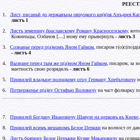
РЕЕСТ
1.
Лист, писаньй до державъцы овруцкого кн(я)зя Анъдрея Ка
листъ 1
2.
Листъ земенину браславскому Роману Красноселскому
, кот
Кожинъцы, Олбачов [....] знову ему прывернулъ
- листъ 3
3.
Сознанье перед п(а)номъ Яном Гайком
, писаром г(о)с(по)д
- листъ 4
4.
Вызнане перед тым же п(а)ном Яном Гайком
, писаром, за 
маетностъ свою розрядилъ
- листъ 6
5.
Привилей владыце полоцкому отцу Герману Хребътовичу
н
6.
Потверженье п(а)ну Остафъю Воловичу
на част фолварку п
7.
Привилей Богдану Ивановичу Шавуле на церковъ въ Киеве
8.
Привилей всимъ мещаномъ Белое Церкви
на волност от дав
9.
Листъ боярину Белое Церъкви Кузме Макаровичу
на селищо