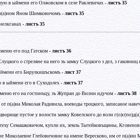
ную в ыймени его Олжовском в селе Раклевичах
- листъ 35
 з п(а)ном Яном Шимковичомъ
- листъ 35
инелкганах
- листъ 35
йменю его под Гатском
- листъ 36
луцкого о стреляне на него зъ замку Слуцкого з дел, з гаковниц
ыймени его Бирулкишъскомъ
- лист 37
 в ыймени его в Суходолех
- листъ 37
меню его на гостинъцу, зъ Жупран до Вилни идучом
- листъ 38
т п(а)на Миколая Радивила, воеводы троцкого, записаное наве
орище пустое у волости замку Ковелского до воли г(о)с(по)д(а
йтеху Семашковичом, купли их, земль Тытейковъщины, Кговен
не Миколаевне Глебовичовне на имене Вересково, им от п(а)ни 