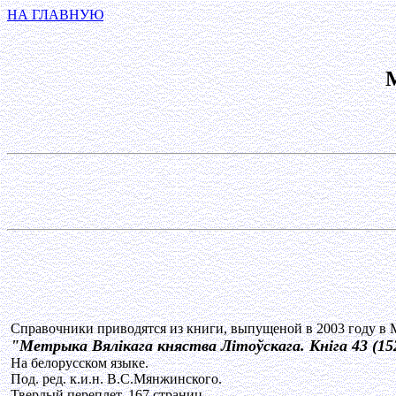
НА ГЛАВНУЮ
Справочники приводятся из книги, выпущеной в 2003 году в М
"Метрыка Вялікага княства Літоўскага. Кніга 43 (15
На белорусском языке.
Под. ред. к.и.н. В.С.Мянжинского.
Твердый переплет, 167 страниц.