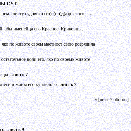
НЫ СУТ
емъ листу судового г(о)с(по)д(а)ръского ...
-
ьй, абы именейца его Красное, Криковцы,
, яко по животе своем маетност свою розрядила
 остаточъное воли его, яко по своемъ животе
одъцы
- листъ 7
опеги и жоны его купленого
- листъ 7
// [лист 7 оборот]
его
- листъ 9