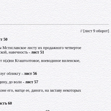
// [лист 9 оборот]
ст 50
 Мстиславское листу их продажного четвертое
ской, навечность
- лист 51
т п(а)ни Кгаштолтовое, воеводиное виленское,
длуг обликгу
- лист 56
щину, до воли
- лист 57
не его, матце ее, даного, на заставу некоторых
истъ 60