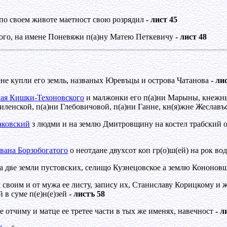
по своем животе маетност свою розрядил
- лист 45
ного, на имене Поневяжи п(а)ну Матею Петкевичу
- лист 48
ене купли его земль, названых Юревъцы и острова Чатанова
- ли
олая Кишки-Техоновского
и малжонки его п(а)ни Марыны, кнежны
ленской, п(а)ни Глебовичовой, п(а)ни Ганне, кн(я)жне Жеславъ
аковский
з людми и на землю Дмитровщину на костел трабский о
вана Борзобогатого
о неотдане двухсот коп гр(о)ш(ей) на рок во
а две земли пустовских, селищо Кузнецовское а землю Кононов
своим и от мужа ее листу, запису их, Станиславу Корицкому и жо
 в суме п(е)н(е)зей
- листъ 58
же отчиму и матце ее третее части в тых же именях, навечност
- л