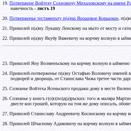
19.
Потвержене Войтеху Сохновичу Михаловскому на имене Р
навечность
- листъ 19
20.
Потверженье тестаменъту п(а)ни Ярошовое Корыцкое
, п(а
21. Привилей п(а)ну Лукашу Ленскому на мыто от мосту и га
22. Привилей п(а)ну Якубу Вяжевичу на корчму волную в ыйм
23. Привилей Яну Волменъскому на корчму волную в ыйменю 
24. Привилей-потверженье п(а)ну Остафъю Воловичу именей в 
подворей и дворищъ, от Станислава Чижа третее части дар
25. Сознанье Войтеха Ясеньского продажи дому в месте Вилен
26. Сознанье у книгъ г(о)с(по)д(а)ръских: того ж маляра Мартин
двесте коп грошей, которую на том же дому описалъ, обов
27. Привилей Станиславу Андреевичу Косинскому на корчму 
28. Привилей Шчасному Адамовичу на корчму волную в ыйме