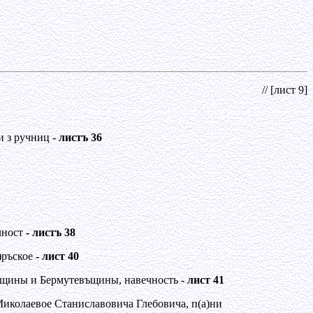
// [лист 9]
 и з ручниц
- листъ 36
чност
- листъ 38
)ръское
- лист 40
овщины и Бермутевъщины, навечность
- лист 41
Миколаевое Станиславовича Глебовича, п(а)ни