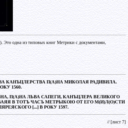
. Это одна из типовых книг Метрики с документами,
ЗА КАНЪЦЛЕРСТВА П(А)НА МИКОЛАЯ РАДИВИЛА.
КУ 1560.
А, П(А)НА ЛЬВА САПЕГИ, КАНЪЦЛЕРА ВЕЛИКОГО
ВАЯЯ В ТОТЪ ЧАСЪ МЕТРЫКОЮ ОТ ЕГО М(И)Л(О)СТИ
ЯСКОГО [...] В РОКУ 1597.
// [лист 7]