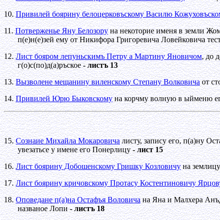
10.
Привилей боярину белоцерковъскому Василю Кожуховъско
11.
Потверженье Яну Белозору
на некоторие именя в земли Жом
п(е)н(е)зей ему от Никифора Григоревича Ловейковича те
12.
Лист бояром лепуньскимъ Петру а Мартину Яновичом
, до
г(о)с(по)д(а)ръское
- листъ 13
13.
Вызволене мещанину виленскому Степану Волковича
от ст
14.
Привилей Юрю Быковскому
на корчму волную в ыйменю ег
15.
Сознаие Михайла Мокаровича
листу, запису его, п(а)ну Ос
увезатьсе у имене его Понерлицу
- лист 15
16.
Лист боярину Добошенскому Гришку Козловичу
на землицу 
17.
Лист боярину кричовскому Протасу Костентиновичу Ярцов
18.
Оповедане п(а)на Остафъя Воловича
на Яна и Малхера Анъд
названое Лопи
- листъ 18