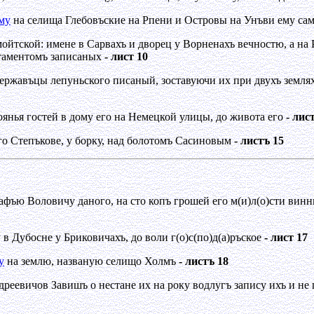
му
на селища Глебовъские на Рпени и Островы на Унъви ему сам
ойтской: имене в Сарвахъ и дворец у Ворненахъ вечностю, а на 
стаментомъ записаных
- лист 10
 державъцы лепуньского писаный, зоставуючи их при двухъ зем
оянья гостей в дому его на Немецкой улицы, до живота его
- лис
о Степъкове, у борку, над болотомъ Сасиновым
- листъ 15
тафъю Воловичу даного, на сто копъ грошей его м(и)л(о)сти вин
в Дубосне у Бриковичахъ, до воли г(о)с(по)д(а)ръское
- лист 17
у
на землю, названую селищо Холмъ
- листъ 18
реевичов Завишъ о нестане их на року водлугъ запису ихъ и не 