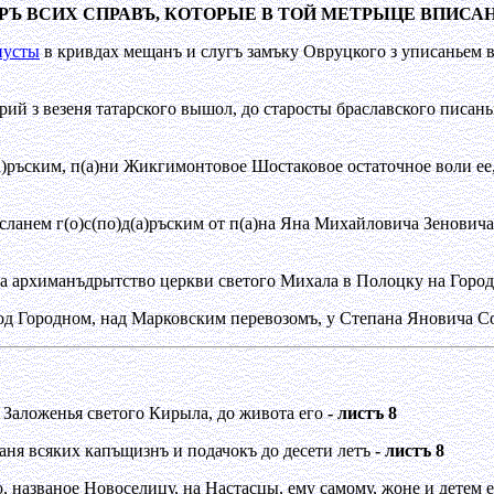
РЪ ВСИХ СПРАВЪ, КОТОРЫЕ В ТОЙ МЕТРЫЦЕ ВПИСА
пусты
в кривдах мещанъ и слугъ замъку Овруцкого з уписаньем в н
орий з везеня татарского вышол, до старосты браславского писан
(а)ръским, п(а)ни Жикгимонтовое Шостаковое остаточное воли ее
зосланем г(о)с(по)д(а)ръским от п(а)на Яна Михайловича Зеновича
а архиманъдрытство церкви светого Михала в Полоцку на Гор
од Городном, над Марковским перевозомъ, у Степана Яновича С
, Заложенья светого Кирыла, до живота его
- листъ 8
аня всяких капъщизнъ и подачокъ до десети летъ
- листъ 8
, названое Новоселицу, на Настасцы, ему самому, жоне и детем 