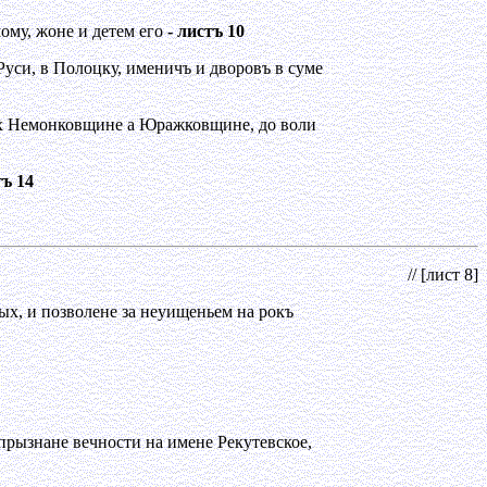
ому, жоне и детем его
- листъ 10
Руси, в Полоцку, именичъ и дворовъ в суме
лях Немонковщине а Юражковщине, до воли
тъ 14
// [лист 8]
ных, и позволене за неуищеньем на рокъ
прызнане вечности на имене Рекутевское,