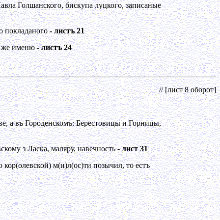
я Павла Голшанского, бискупа луцкого, записаные
го покладаного
- листъ 21
м же именю
- листъ 24
// [лист 8 оборот]
е, а въ Городенскомъ: Берестовицы и Горницы,
кому з Ласка, маляру, навечность
- лист 31
о кор(олевской) м(и)л(ос)ти позычил, то естъ