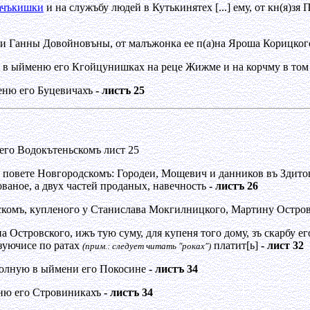
ачъкишки
и на служъбу людей в Кутькинятех [...] ему, от кн(я)з
)ни Ганны Довойновъны, от малъжонка ее п(а)на Яроша Корицко
ти в ыйменю его Кгойцунишках на реце Жижме и на корчму в то
еню его Буцевичахъ
- листъ 25
его Водокътеньскомъ лист 25
повете Новгородскомъ: Городеи, Мощевич и данников въ Здитов
ованое, а двух частей проданых, навечность
- листъ 26
скомъ, купленого у Станислава Мокгилницкого, Мартину Островс
а Островского, ижъ тую суму, для купеня того дому, зъ скарбу ег
езуючисе по ратах
платит[ь]
- лист 32
(прим.: следует читать "роках")
волную в ыймени его Покосине
- листъ 34
ню его Стровиникахъ
- листъ 34