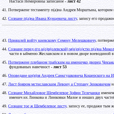
Настаси Немировны записаное
- лист 42
41. Потвержене тестаменту п(а)на Андрея Морштына, которим 
42.
Сознане п(а)на Ивана Кунцевича листу
, запису его продаж
43.
Привилей войту киевскому Семену Мелешковичу
, потверж
44.
Сознане перед его к(о)р(олевской) м(и)л(о)стю п(а)на Мик
части в ыйменю Жеславском и в новом дворе воеводиной ви
45.
Потвержене плебаном трабским на именичко дворец Чекъм
фундованых навечност
- лист 53
46.
Оповедане кн(я)зя Андрея Санкгушковича Кошерского на И
47.
Лист бояром мстиславским Левону а Степану Зенковичом
н
48.
Сознане Михайловое Шембелевое Зофии Телечанки
именем 
именич их Линкова и Линковки Малое и инших двух частей
49.
Сознане тое ж Шембелевое листу
, запису ее, продажи тым 