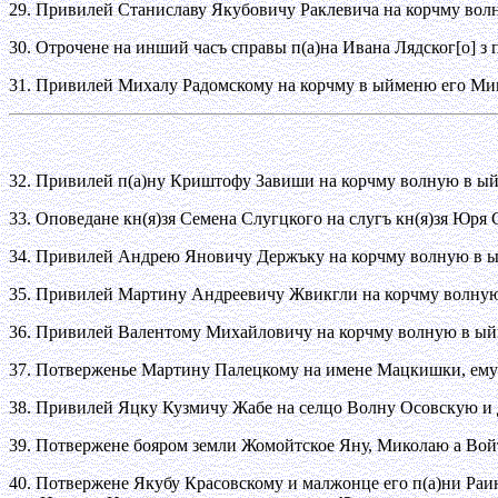
29. Привилей Станиславу Якубовичу Раклевича на корчму вол
30. Отрочене на инший часъ справы п(а)на Ивана Лядског[о]
31. Привилей Михалу Радомскому на корчму в ыйменю его М
32. Привилей п(а)ну Криштофу Завиши на корчму волную в ы
33. Оповедане кн(я)зя Семена Слугцкого на слугъ кн(я)зя Юря С
34. Привилей Андрею Яновичу Держъку на корчму волную в 
35. Привилей Мартину Андреевичу Жвикгли на корчму волную
36. Привилей Валентому Михайловичу на корчму волную в ый
37. Потверженье Мартину Палецкому на имене Мацкишки, ему о
38. Привилей Яцку Кузмичу Жабе на селцо Волну Осовскую и дв
39. Потвержене бояром земли Жомойтское Яну, Миколаю а Во
40. Потвержене Якубу Красовскому и малжонце его п(а)ни Раи