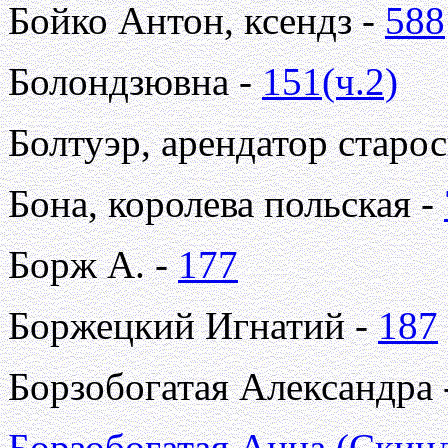
Бойко Антон, ксендз -
588
Болондзювна -
151(ч.2)
Болтуэр, арендатор старо
Бона, королева польская -
Борж А. -
177
Боржецкий Игнатий -
187
Борзобогатая Александра 
Борзобогатая Анна (Скин