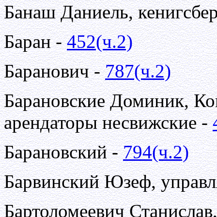
Банаш Даниель, кенигсбер
Баран -
452(ч.2)
Баранович -
787(ч.2)
Барановские Доминик, Ко
арендаторы несвижские -
Барановский -
794(ч.2)
Барвинский Юзеф, управ
Бартоломеевич Станислав