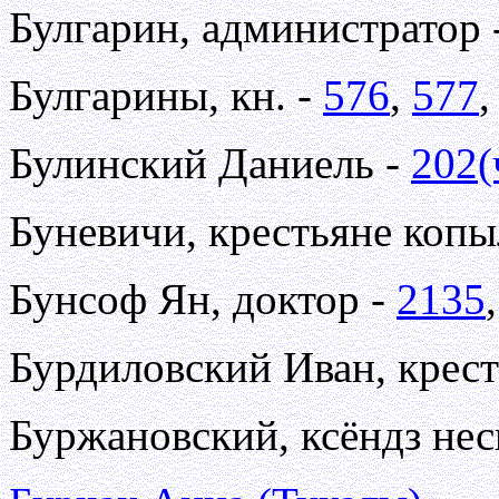
Булгарин, администратор 
Булгарины, кн. -
576
,
577
Булинский Даниель -
202(
Буневичи, крестьяне копы
Бунсоф Ян, доктор -
2135
Бурдиловский Иван, крес
Буржановский, ксёндз не