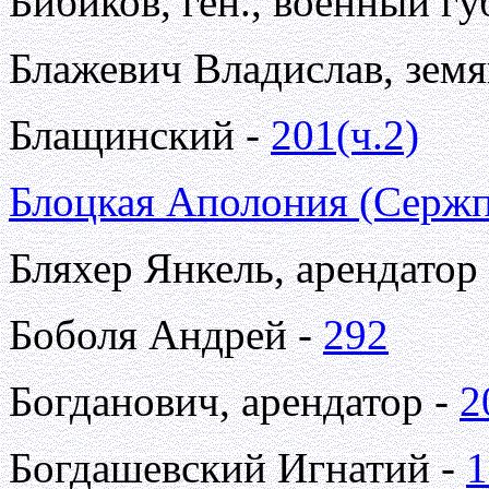
Бибиков, ген., военный г
Блажевич Владислав, зем
Блащинский -
201(ч.2)
Блоцкая Аполония (Сержп
Бляхер Янкель, арендатор
Боболя Андрей -
292
Богданович, арендатор -
2
Богдашевский Игнатий -
1