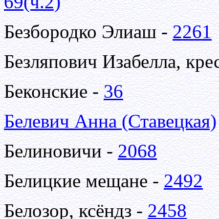
69(ч.2)
Безбородко Элиаш -
2261
Безляпович Изабелла, кре
Беконские -
36
Белевич Анна (Ставецкая)
Белиновичи -
2068
Белицкие мещане -
2492
Белозор, ксёндз -
2458