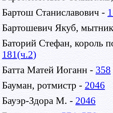
Бартош Станиславович -
1
Бартошевич Якуб, мытник
Баторий Стефан, король п
181(ч.2)
Батта Матей Иоганн -
358
Бауман, ротмистр -
2046
Бауэр-Здора М. -
2046