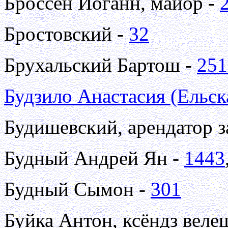
Броссен Иоганн, майор -
Бростовский -
32
Брухальский Бартош -
251
Будзило Анастасия (Ельск
Будишевский, арендатор з
Будный Андрей Ян -
1443
Будный Сымон -
301
Буйка Антон, ксёндз веле