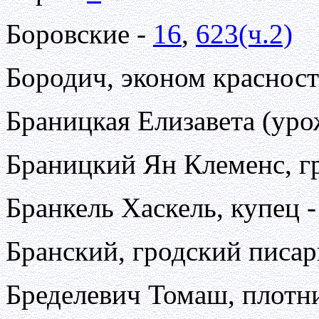
Боровские -
16
,
623(ч.2)
Бородич, эконом красност
Браницкая Елизавета (урож
Браницкий Ян Клеменс, гр
Бранкель Хаскель, купец 
Бранский, гродский писар
Бределевич Томаш, плотн