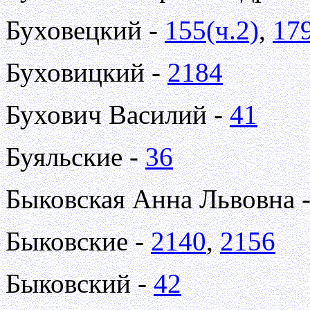
Буховецкий -
155(ч.2)
,
179
Буховицкий -
2184
Бухович Василий -
41
Буяльские -
36
Быковская Анна Львовна 
Быковские -
2140
,
2156
Быковский -
42