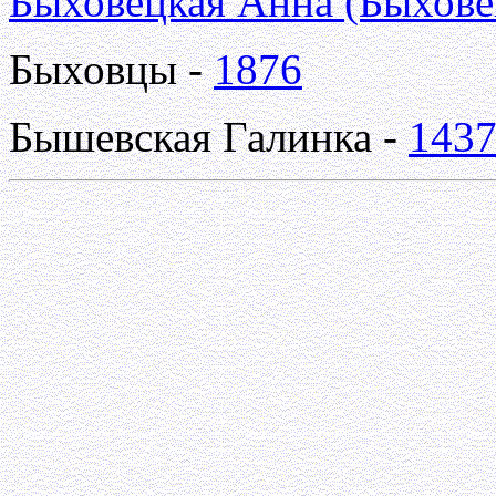
Быховецкая Анна (Быхове
Быховцы -
1876
Бышевская Галинка -
143