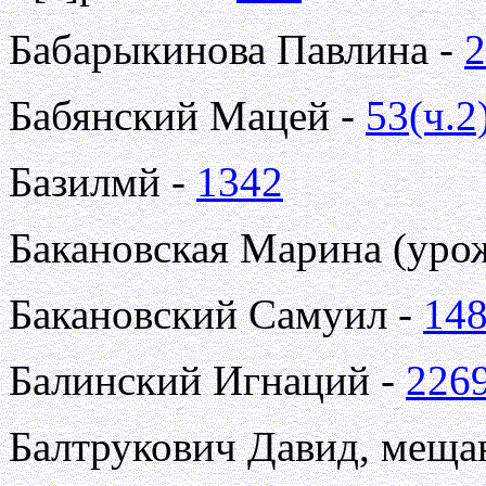
Бабарыкинова Павлина -
2
Бабянский Мацей -
53(ч.2
Базилмй -
1342
Бакановская Марина (уро
Бакановский Самуил -
14
Балинский Игнаций -
226
Балтрукович Давид, меща