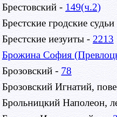
Брестовский -
149(ч.2)
Брестские гродские судьи
Брестские иезуиты -
2213
Брожина София (Превлоц
Брозовский -
78
Брозовский Игнатий, пов
Брольницкий Наполеон, л