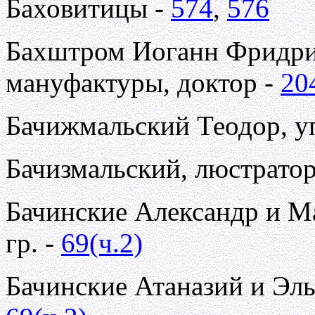
Баховитицы -
574
,
576
Бахштром Иоганн Фридри
мануфактуры, доктор -
20
Бачижмальский Теодор, 
Бачизмальский, люстратор
Бачинские Александр и Ма
гр. -
69(ч.2)
Бачинские Атаназий и Эль