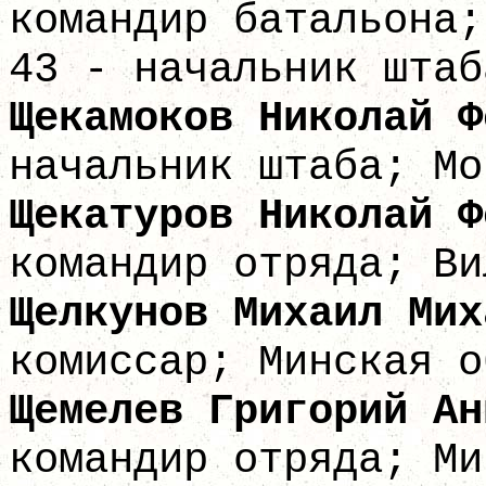
командир батальона;
43 - начальник штаб
Щекамоков Никол
начальник штаба; Мо
Щекатуров Никол
командир отряда; Ви
Щелкунов Михаи
комиссар; Минская о
Щемелев Григори
командир отряда; Ми