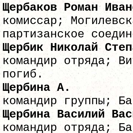
Щербаков Ром
комиссар; Могилевск
партизанское соедин
Щербик Николай
командир отряда; Ви
погиб.
Щерби
командир группы; Ба
Щербина Васили
командир отряда; Ба