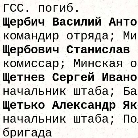
ГСС. погиб.
Щербич Васили
командир отряда; Ми
Щербович Станис
комиссар; Минская о
Щетнев Серге
начальник штаба; Ба
Щетько Алексан
начальник штаба; По
бригада