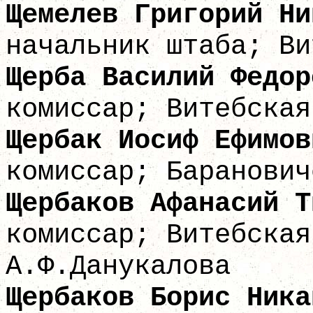
Щемелев Григори
начальник штаба; Ви
Щерба Васили
комиссар; Витебская
Щербак Иоси
комиссар; Баранович
Щербаков Афанас
комиссар; Витебская
А.Ф.Данукалова
Щербаков Борис