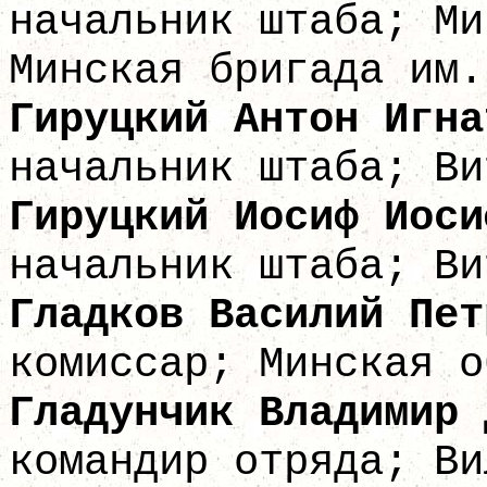
начальник штаба; Ми
Минская бригада им.
Гируцкий Анто
начальник штаба; Ви
Гируцкий Иоси
начальник штаба; Ви
Гладков Васил
комиссар; Минская о
Гладунчик Влади
командир отряда; Ви