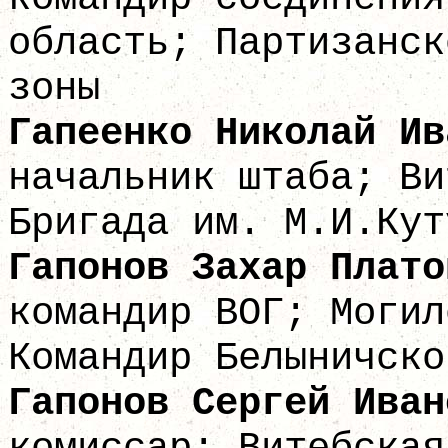
область; Партизанск
зоны
Гапеенко Никол
начальник штаба; Ви
Бригада им. М.И.Кут
Гапонов Захар
командир ВОГ; Могил
Командир Белыничско
Гапонов Серг