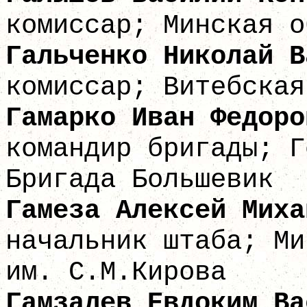
комиссар; Минская о
Гальченко Никол
комиссар; Витебская
Гамарко Иван
командир бригады; Г
Бригада Большевик
Гамеза Алексей
начальник штаба; Ми
им. С.М.Кирова
Гамзалев Евдоки