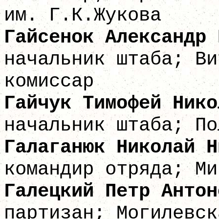
им. Г.К.Жукова
Гайсенок Алек
начальник штаба; Ви
комиссар
Гайчук Тимофей
начальник штаба; По
Галаганюк Никола
командир отряда; Ми
Галецкий Пет
партизан; Могилевск