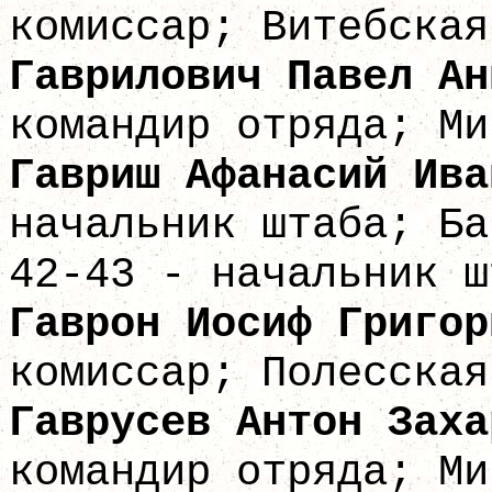
комиссар; Витебская
Гаврилович Паве
командир отряда; Ми
Гавриш Афанас
начальник штаба; Ба
42-43 - начальник ш
Гаврон Иосиф 
комиссар; Полесская
Гаврусев Анто
командир отряда; Ми