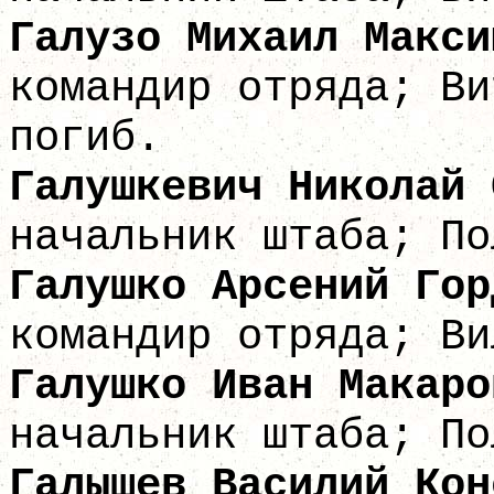
Галузо Михаил
командир отряда; Ви
погиб.
Галушкевич Никол
начальник штаба; По
Галушко Арсени
командир отряда; Ви
Галушко Иван
начальник штаба; По
Галышев Василий 