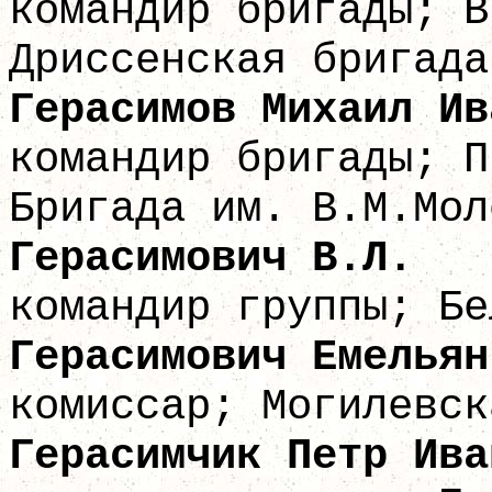
командир бригады; В
Дриссенская бригада
Герасимов Миха
командир бригады; П
Бригада им. В.М.Мол
Герасимов
командир группы; Бе
Герасимович Еме
комиссар; Могилевск
Герасимчик Пе