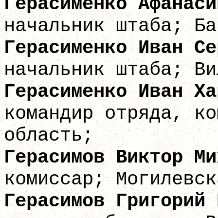
Герасименко Афан
начальник штаба; Ба
Герасименко Ив
начальник штаба; Ви
Герасименко Ива
командир отряда, ко
область;
Герасимов Викто
комиссар; Могилевск
Герасимов Григо