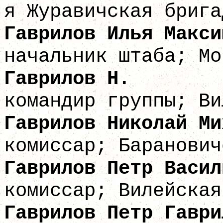
я Журавичская брига
Гаврилов Илья
начальник штаба; Мо
Гаврил
командир группы; Ви
Гаврилов Никола
комиссар; Баранович
Гаврилов Петр
комиссар; Вилейская
Гаврилов Петр