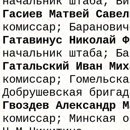
начальник штаба; Ви
Гасиев Матвей
комиссар; Баранович
Гатавинус Никол
начальник штаба; Ба
Гатальский Ива
комиссар; Гомельска
Добрушевская бригад
Гвоздев Алексан
комиссар; Минская о