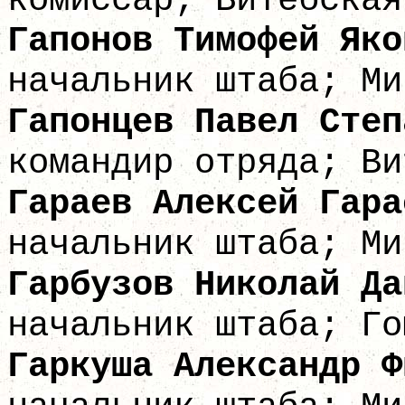
комиссар; Витебская
Гапонов Тимофе
начальник штаба; Ми
Гапонцев Павел
командир отряда; Ви
Гараев Алекс
начальник штаба; Ми
Гарбузов Никол
начальник штаба; Го
Гаркуша Алексан