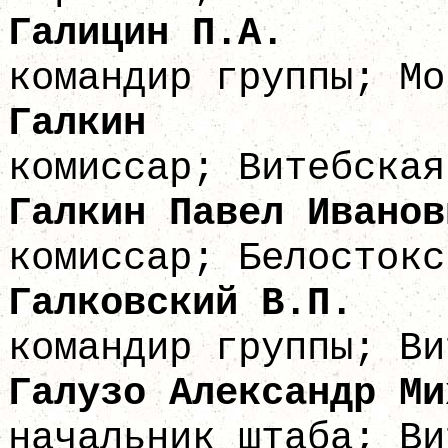
Галици
командир группы; Мо
Гал
комиссар; Витебская
Галкин Паве
комиссар; Белостокс
Галковск
командир группы; Ви
Галузо Александ
начальник штаба; Ви