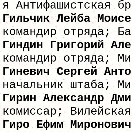
я Антифашистская бр
Гильчик Лейб
командир отряда; Ба
Гиндин Григори
командир отряда; Ми
Гиневич Серге
начальник штаба; Ми
Гирин Александ
комиссар; Вилейская
Гиро Ефим 