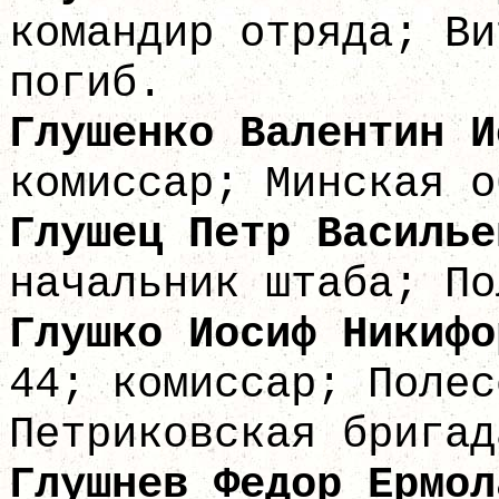
командир отряда; Ви
погиб.
Глушенко Валент
комиссар; Минская о
Глушец Петр 
начальник штаба; По
Глушко Иосиф Никиф
44; комиссар; Полес
Петриковская бригад
Глушнев Федор