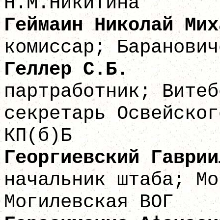
Н.М.Никитина
Геймаин Никола
комиссар; Баранович
Геллер
партработник; Витеб
секретарь Освейског
КП(б)Б
Георгиевский Гав
начальник штаба; Мо
Могилевская ВОГ