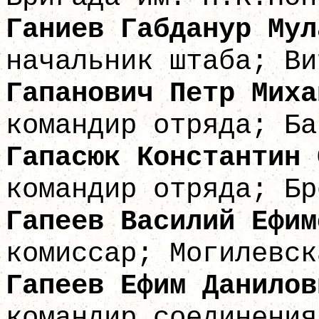
Ганиев Габд
начальник штаба; Ви
Гапанович Петр
командир отряда; Ба
Гапасюк Констант
командир отряда; Бр
Гапеев Васил
комиссар; Могилевск
Гапеев Ефим
командир соединения