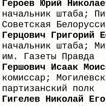
Героев Юрий 
начальник штаба; Пи
Советская Белорусси
Герцович Григо
начальник штаба; Ми
им. Газеты Правда
Гершович Исаа
комиссар; Могилевск
партизанский полк
Гигелев Никол