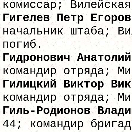
комиссар; Вилейская
Гигелев Пет
начальник штаба; Ви
погиб.
Гидронович Анато
командир отряда; Ми
Гилицкий Викто
командир отряда; Ми
Гиль-Родионов Влад
44; командир бригад