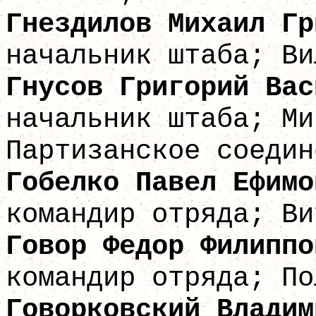
Гнездилов Михаи
начальник штаба; Ви
Гнусов Григори
начальник штаба; Ми
Партизанское соедин
Гобелко Паве
командир отряда; Ви
Говор Федор 
командир отряда; По
Говорковский Влади