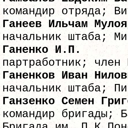
командир отряда; Ви
Ганеев Ильчам
начальник штаба; Ми
Ганенк
партработник; член 
Ганенков Ив
начальник штаба; Пи
Ганзенко Семен
командир бригады; Б
Бригада им. П.К.Пон