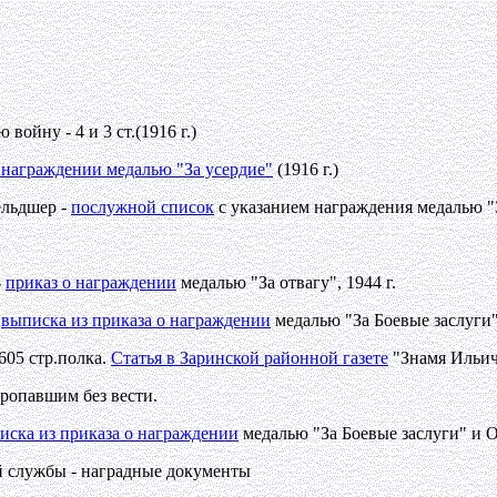
войну - 4 и 3 ст.(1916 г.)
 награждении медалью "За усердие"
(1916 г.)
ельдшер -
послужной список
с указанием награждения медалью "
-
приказ о награждении
медалью "За отвагу", 1944 г.
-
выписка из приказа о награждении
медалью "За Боевые заслуги
605 стр.полка.
Статья в Заринской районной газете
"Знамя Ильича
пропавшим без вести.
иска из приказа о награждении
медалью "За Боевые заслуги" и 
 службы - наградные документы