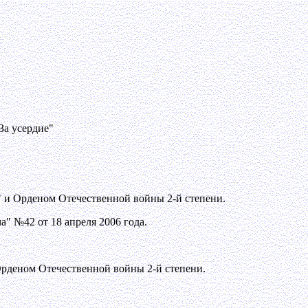
За усердие"
" и Орденом Отечественной войны 2-й степени.
" №42 от 18 апреля 2006 года.
Орденом Отечественной войны 2-й степени.