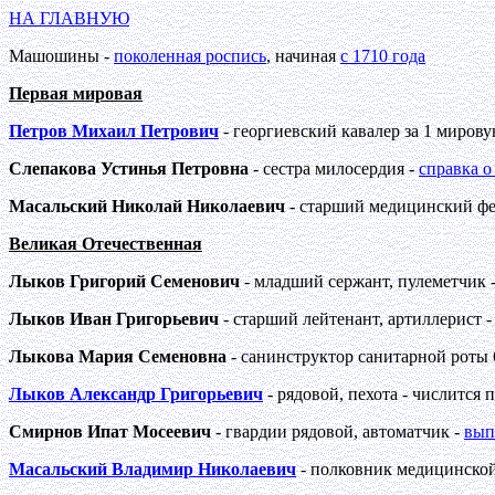
НА ГЛАВНУЮ
Машошины -
поколенная роспись
, начиная
с 1710 года
Первая мировая
Петров Михаил Петрович
- георгиевский кавалер за 1 мировую 
Слепакова Устинья Петровна
- сестра милосердия -
справка о
Масальский Николай Николаевич
- старший медицинский ф
Великая Отечественная
Лыков Григорий Семенович
- младший сержант, пулеметчик 
Лыков Иван Григорьевич
- старший лейтенант, артиллерист 
Лыкова Мария Семеновна
- санинструктор санитарной роты 
Лыков Александр Григорьевич
- рядовой, пехота - числится 
Смирнов Ипат Мосеевич
- гвардии рядовой, автоматчик -
вып
Масальский Владимир Николаевич
- полковник медицинской