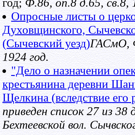
год;
Ф.86, оп.8 д.65, св.8,
Опросные листы о церк
Духовщинского, Сычевско
(Сычевский уезд)
ГАСмО, Ф
1924 год.
"Дело о назначении опе
крестьянина деревни Шан
Щелкина (вследствие его 
приведен список 27 из 38
Бехтеевской вол. Сычвског