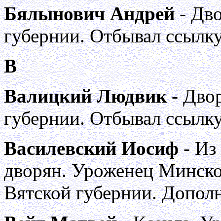
Бялынович Андрей
- Дв
губернии. Отбывал ссылку
В
Валицкий Людвик
- Дво
губернии. Отбывал ссылку
Василевский Иосиф
- Из
дворян. Уроженец Минско
Вятской губернии. Допол