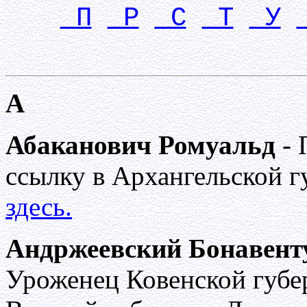
П
Р
С
Т
У
А
Абаканович Ромуальд
- 
ссылку в Архангельской г
здесь.
Андржеевский Бонавент
Уроженец Ковенской губе