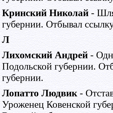
Кринский Николай
- Шля
губернии. Отбывал ссылку
Л
Лихомский Андрей
- Одн
Подольской губернии. От
губернии.
Лопатто Людвик
- Отста
Уроженец Ковенской губе