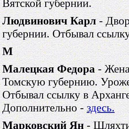
Вятской губернии.
Людвинович Карл
- Дво
губернии. Отбывал ссылк
М
Малецкая Федора
- Жена
Томскую губернию. Уроже
Отбывал ссылку в Арханге
Дополнительно -
здесь.
Марковский Ян
- Шляхти