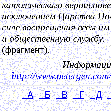
католическаго вероиспове
исключением Царства Поль
силе воспрещения всем им
и общественную службу.
(фрагмент).
Информация
http://www.petergen.com
А
Б
В
Г
Д